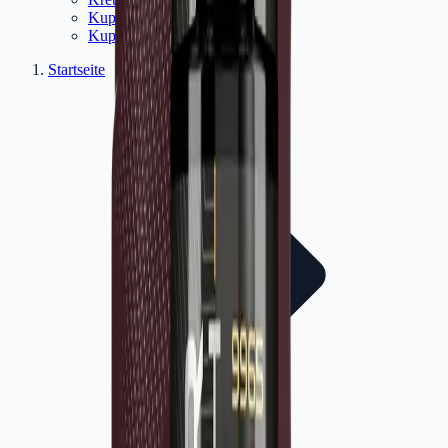
Kupplungsdichtung
(
9
)
Kupplungssatz
(
31
)
Startseite