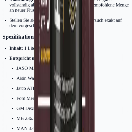
vollständig ab und ersetzen Sie sie durch die empfohlene Menge
an neuer Flüssigkeit.
Stellen Sie sicher, dass der Ölstand nach Gebrauch exakt auf
dem vorgeschriebenen Niveau steht.
Spezifikationen
Inhalt:
1 Liter
Entspricht u.a.:
JASO M315, Typ 1A
Aisin Warner JWS 3309
Jatco ATF 3100 PL085
Ford Mercon V/SP/LV
GM Dexron II/III
MB 236.1/2/3/5/6/7/9/10/11
MAN 339 F/V1/V2/Z1/Z2