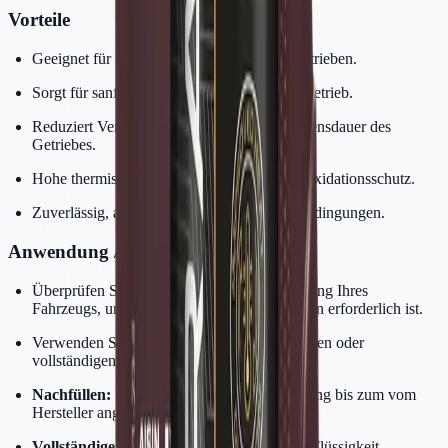
Vorteile
Geeignet für eine Vielzahl von Automatikgetrieben.
Sorgt für sanfte Schaltvorgänge und leisen Betrieb.
Reduziert Verschleiß und verlängert die Lebensdauer des
Getriebes.
Hohe thermische Stabilität und exzellenter Oxidationsschutz.
Zuverlässig, auch unter schweren Betriebsbedingungen.
Anwendung / Gebrauch
Überprüfen Sie immer die Bedienungsanleitung Ihres
Fahrzeugs, um zu sehen, welche Spezifikation erforderlich ist.
Verwenden Sie die Flüssigkeit beim Nachfüllen oder
vollständigen Wechsel des Getriebeöls.
Nachfüllen:
Füllen Sie über die Einfüllöffnung bis zum vom
Hersteller angegebenen Niveau auf.
Vollständiger Wechsel:
Lassen Sie die alte Flüssigkeit