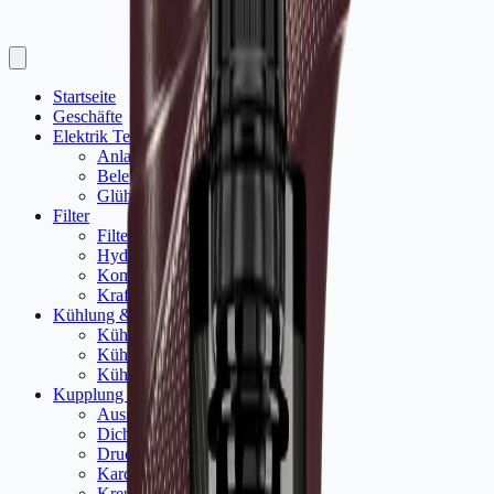
Startseite
Geschäfte
Elektrik Teile
Anlasser
(
48
)
Beleuchtung
(
31
)
Glührelais
(
7
)
Filter
Filter satz
(
99
)
Hydraulikfilter
(
18
)
Komplettes Wartungsset
(
6
)
Kraftstofffilter
(
22
)
Kühlung & Kühler
Kühler
(
39
)
Kühlerlüfter
(
8
)
Kühlerschlauch
(
41
)
Kupplung / Getriebe
Ausrücklager
(
16
)
Dichtung
(
71
)
Druckplatte
(
37
)
Kardanwelle / Kreuzgelenk
(
13
)
Kreuzgelenk
(
9
)