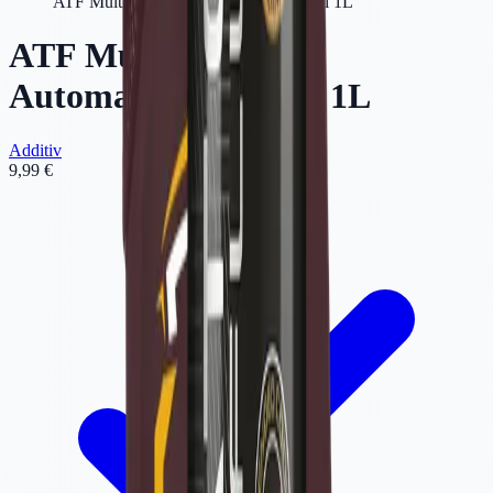
ATF Multivehicle | Automatikgetriebeöl 1L
ATF Multivehicle |
Automatikgetriebeöl 1L
Additiv
9,99 €