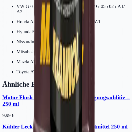
VW G 052 025-A2 / G 052 990-A1/-A2 / G 055 025-A1/-
A2
Honda ATF-Z1 (nicht für CVT) / ATF DW-1
Hyundai/Kia SP-II/SP-III
Nissan/Infiniti Matic D/J/K
Mitsubishi Diamond SP-II/SP-III
Mazda ATF-M III/ATF-MV
Toyota ATF Typ T/T-II/T-III/T-IV
Ähnliche Produkte
Motor Flush Professional | Motorreinigungsadditiv –
250 ml
9,99 €
Kühler Leck-Stopp | Kühlsystem-Dichtmittel 250 ml