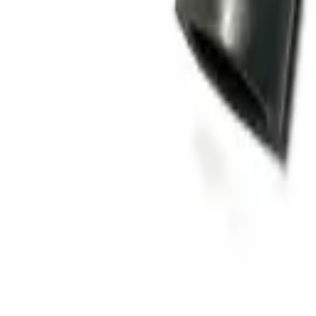
Startseite
Geschäfte
Elektrik Teile
Anlasser
(
48
)
Beleuchtung
(
31
)
Glührelais
(
7
)
Filter
Filter satz
(
99
)
Hydraulikfilter
(
18
)
Komplettes Wartungsset
(
6
)
Kraftstofffilter
(
22
)
Kühlung & Kühler
Kühler
(
39
)
Kühlerlüfter
(
8
)
Kühlerschlauch
(
41
)
Kupplung / Getriebe
Ausrücklager
(
16
)
Dichtung
(
71
)
Druckplatte
(
37
)
Kardanwelle / Kreuzgelenk
(
13
)
Kreuzgelenk
(
9
)